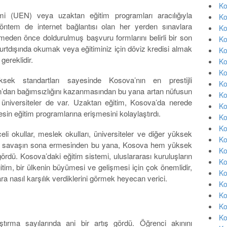
Ko
emi (UEN) veya uzaktan eğitim programları aracılığıyla
Ko
 yöntem de internet bağlantısı olan her yerden sınavlara
Ko
lmeden önce doldurulmuş başvuru formlarını belirli bir son
Ko
Yurtdışında okumak veya eğitiminiz için döviz kredisi almak
Ko
gereklidir.
Ko
Ko
üksek standartları sayesinde Kosova’nın en prestijli
Ko
stan’dan bağımsızlığını kazanmasından bu yana artan nüfusun
Ko
a üniversiteler de var. Uzaktan eğitim, Kosova’da nerede
Ko
esin eğitim programlarına erişmesini kolaylaştırdı.
Ko
Ko
eli okullar, meslek okulları, üniversiteler ve diğer yüksek
Ko
da savaşın sona ermesinden bu yana, Kosova hem yüksek
Ko
ördü. Kosova’daki eğitim sistemi, uluslararası kuruluşların
Ko
itim, bir ülkenin büyümesi ve gelişmesi için çok önemlidir,
Ko
a nasıl karşılık verdiklerini görmek heyecan verici.
Ko
Ko
Ko
Ko
rma sayılarında ani bir artış gördü. Öğrenci akınını