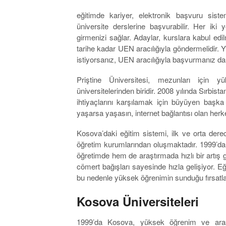
eğitimde kariyer, elektronik başvuru sist
üniversite derslerine başvurabilir. Her iki
girmenizi sağlar. Adaylar, kurslara kabul edi
tarihe kadar UEN aracılığıyla göndermelidir. 
istiyorsanız, UEN aracılığıyla başvurmanız da 
Priştine Üniversitesi, mezunları için y
üniversitelerinden biridir. 2008 yılında Sırbi
ihtiyaçlarını karşılamak için büyüyen başk
yaşarsa yaşasın, internet bağlantısı olan herk
Kosova’daki eğitim sistemi, ilk ve orta derec
öğretim kurumlarından oluşmaktadır. 1999’
öğretimde hem de araştırmada hızlı bir artış g
cömert bağışları sayesinde hızla gelişiyor. Eğ
bu nedenle yüksek öğrenimin sunduğu fırsatlar
Kosova Üniversiteleri
1999’da Kosova, yüksek öğrenim ve araştı