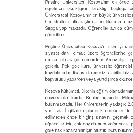
Priştine Üniversitesi Kosova’nın en önde g
öğretmen eksikliğinin bıraktığı boşluğu 
Üniversitesi Kosova’nın en büyük üniversites
On fakültesi, altı araştırma enstitüsü ve otu
Sırpça yapılmaktadır. Öğrenciler ayrıca düny
görebilirler.
Priştine Üniversitesi Kosova’nın en iyi üni
siyaset dahil olmak üzere öğrencilerine ge
mezun olmak için öğrencilerin Arnavutça, İng
gerekir. Pek çok kurs, üniversite öğrencisi 
kaydolmadan lisans derecenizi alabilirsiniz.
başvurusu yaparken veya yurtdışında okurken 
Kosova hükümeti, ülkenin eğitim olanaklarının
üniversiteler kurdu. Bunlar arasında: Mitr
bulunmaktadır. Her üniversitenin yaklaşık 2.
yanı sıra İngilizce diplomatik dereceler de
edilmeden önce bir giriş sınavını geçmek zo
öğrenciler için çok sayıda burs ve/ortaokul p
göre hak kazananlar için otuz iki burs bulunma