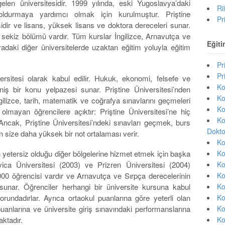
elen üniversitesidir. 1999 yılında, eski Yugoslavya’daki
Ri
doldurmaya yardımcı olmak için kurulmuştur. Priştine
Pr
idir ve lisans, yüksek lisans ve doktora dereceleri sunar.
z sekiz bölümü vardır. Tüm kurslar İngilizce, Arnavutça ve
Eğiti
adaki diğer üniversitelerde uzaktan eğitim yoluyla eğitim
Pr
Pr
versitesi olarak kabul edilir. Hukuk, ekonomi, felsefe ve
Ko
niş bir konu yelpazesi sunar. Priştine Üniversitesi’nden
Ko
ilizce, tarih, matematik ve coğrafya sınavlarını geçmeleri
Ko
olmayan öğrencilere açıktır: Priştine Üniversitesi’ne hiç
Ko
 Ancak, Priştine Üniversitesi’ndeki sınavları geçmek, burs
Dokto
size daha yüksek bir not ortalaması verir.
Ko
 yetersiz olduğu diğer bölgelerine hizmet etmek için başka
Ko
ovica Üniversitesi (2003) ve Prizren Üniversitesi (2004)
Ko
000 öğrencisi vardır ve Arnavutça ve Sırpça derecelerinin
Ko
 sunar. Öğrenciler herhangi bir üniversite kursuna kabul
Ko
rundadırlar. Ayrıca ortaokul puanlarına göre yeterli olan
Ko
uanlarına ve üniversite giriş sınavındaki performanslarına
Ko
ktadır.
Ko