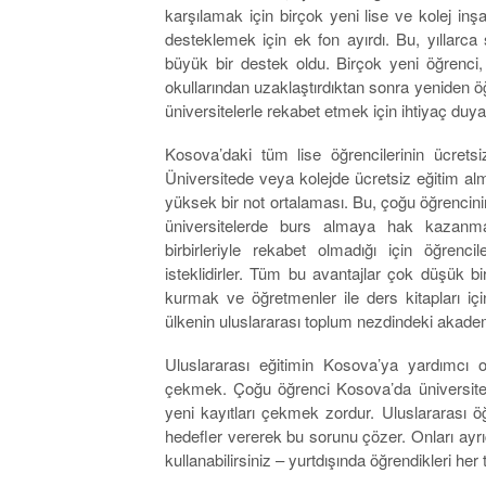
karşılamak için birçok yeni lise ve kolej inş
desteklemek için ek fon ayırdı. Bu, yıllarca 
büyük bir destek oldu. Birçok yeni öğrenci,
okullarından uzaklaştırdıktan sonra yeniden ö
üniversitelerle rekabet etmek için ihtiyaç duya
Kosova’daki tüm lise öğrencilerinin ücrets
Üniversitede veya kolejde ücretsiz eğitim al
yüksek bir not ortalaması. Bu, çoğu öğrencini
üniversitelerde burs almaya hak kazanma
birbirleriyle rekabet olmadığı için öğr
isteklidirler. Tüm bu avantajlar çok düşük bi
kurmak ve öğretmenler ile ders kitapları iç
ülkenin uluslararası toplum nezdindeki akadem
Uluslararası eğitimin Kosova’ya yardımcı ol
çekmek. Çoğu öğrenci Kosova’da üniversite
yeni kayıtları çekmek zordur. Uluslararası öğ
hedefler vererek bu sorunu çözer. Onları ayrıc
kullanabilirsiniz – yurtdışında öğrendikleri her 