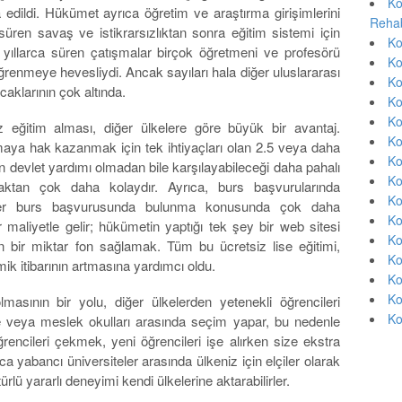
Ko
a edildi. Hükümet ayrıca öğretim ve araştırma girişimlerini
Rehab
süren savaş ve istikrarsızlıktan sonra eğitim sistemi için
Ko
 yıllarca süren çatışmalar birçok öğretmeni ve profesörü
Ko
ğrenmeye hevesliydi. Ancak sayıları hala diğer uluslararası
Ko
caklarının çok altında.
Ko
Ko
iz eğitim alması, diğer ülkelere göre büyük bir avantaj.
Ko
maya hak kazanmak için tek ihtiyaçları olan 2.5 veya daha
Ko
n devlet yardımı olmadan bile karşılayabileceği daha pahalı
Ko
ktan çok daha kolaydır. Ayrıca, burs başvurularında
Ko
enciler burs başvurusunda bulunma konusunda çok daha
Ko
r maliyetle gelir; hükümetin yaptığı tek şey bir web sitesi
Ko
in bir miktar fon sağlamak. Tüm bu ücretsiz lise eğitimi,
Ko
ik itibarının artmasına yardımcı oldu.
Ko
Ko
masının bir yolu, diğer ülkelerden yetenekli öğrencileri
Ko
 veya meslek okulları arasında seçim yapar, bu nedenle
rencileri çekmek, yeni öğrencileri işe alırken size ekstra
a yabancı üniversiteler arasında ülkeniz için elçiler olarak
türlü yararlı deneyimi kendi ülkelerine aktarabilirler.