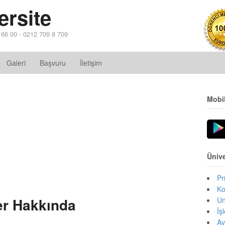
ersite
4 66 00 - 0212 709 8 709
Galeri
Başvuru
İletişim
Mobi
Ünive
Pr
Ko
er Hakkında
Un
İş
Av