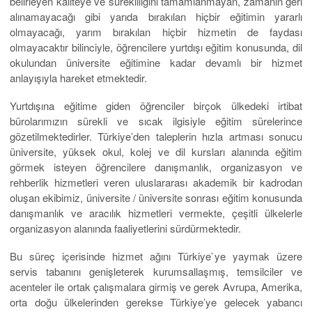
belirleyen kaliteye ve sürekliliğini tamamlanmayan, zamanın geri
alınamayacağı gibi yarıda bırakılan hiçbir eğitimin yararlı
olmayacağı, yarım bırakılan hiçbir hizmetin de faydası
olmayacaktır bilinciyle, öğrencilere yurtdışı eğitim konusunda, dil
okulundan üniversite eğitimine kadar devamlı bir hizmet
anlayışıyla hareket etmektedir.
Yurtdışına eğitime giden öğrenciler birçok ülkedeki irtibat
bürolarımızın sürekli ve sıcak ilgisiyle eğitim sürelerince
gözetilmektedirler. Türkiye’den taleplerin hızla artması sonucu
üniversite, yüksek okul, kolej ve dil kursları alanında eğitim
görmek isteyen öğrencilere danışmanlık, organizasyon ve
rehberlik hizmetleri veren uluslararası akademik bir kadrodan
oluşan ekibimiz, üniversite / üniversite sonrası eğitim konusunda
danışmanlık ve aracılık hizmetleri vermekte, çeşitli ülkelerle
organizasyon alanında faaliyetlerini sürdürmektedir.
Bu süreç içerisinde hizmet ağını Türkiye`ye yaymak üzere
servis tabanını genişleterek kurumsallaşmış, temsilciler ve
acenteler ile ortak çalışmalara girmiş ve gerek Avrupa, Amerika,
orta doğu ülkelerinden gerekse Türkiye’ye gelecek yabancı