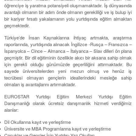
öğrenciye iş yaratma potansiyeli oluşmamaktadır. İş dünyasında
avantajlı olmanın bir adım önde olmanın gerekliliği ve iş bulup iyi
bir kariyer fırsatı yakalamanın yolu yurtdışında eğitim almaktan
geçmektedir.
Türkiye’de İnsan Kaynaklarına ihtiyaç artmakta, araştırma
raporlarında, yurtdışında alınacak İngilizce -Rusça – Fransızca –
İspanyolca – Cince – Almanca – İtalyanca – Slav dilleri ön plana
geçmiştir. Bir dil eğitiminin özellikle akıcı bir aksana sahip olmak
için gerekli olduğu günümüzde geçerliliğini attırmaktadır. Bu
sayede üniversitelerden yeni mezun olmuş ve henüz iş
tecrübesi olmayan gençlerin ideallerindeki mesleğe sahip
olmaları iş avantajlarını artırmaktadır.
EUROSTAR Yurtdışı Eğitim Merkezi Yurtdışı Eğitim
Danışmanlığı olarak ücretsiz danışmanlık hizmeti verdiğimiz
alanlar:
Dil Okullarına kayıt ve yerleştirme
Üniversite ve MBA Programlarına kayıt ve yerleştirme
Çocuklar ve Gençler İçin Yurtdışı Yaz Okulları