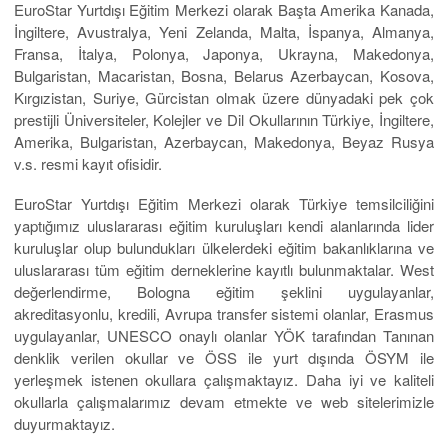
EuroStar Yurtdışı Eğitim Merkezi olarak Başta Amerika Kanada,
İngiltere, Avustralya, Yeni Zelanda, Malta, İspanya, Almanya,
Fransa, İtalya, Polonya, Japonya, Ukrayna, Makedonya,
Bulgaristan, Macaristan, Bosna, Belarus Azerbaycan, Kosova,
Kırgızistan, Suriye, Gürcistan olmak üzere dünyadaki pek çok
prestijli Üniversiteler, Kolejler ve Dil Okullarının Türkiye, İngiltere,
Amerika, Bulgaristan, Azerbaycan, Makedonya, Beyaz Rusya
v.s. resmi kayıt ofisidir.
EuroStar Yurtdışı Eğitim Merkezi olarak Türkiye temsilciliğini
yaptığımız uluslararası eğitim kuruluşları kendi alanlarında lider
kuruluşlar olup bulundukları ülkelerdeki eğitim bakanlıklarına ve
uluslararası tüm eğitim derneklerine kayıtlı bulunmaktalar. West
değerlendirme, Bologna eğitim şeklini uygulayanlar,
akreditasyonlu, kredili, Avrupa transfer sistemi olanlar, Erasmus
uygulayanlar, UNESCO onaylı olanlar YÖK tarafından Tanınan
denklik verilen okullar ve ÖSS ile yurt dışında ÖSYM ile
yerleşmek istenen okullara çalışmaktayız. Daha iyi ve kaliteli
okullarla çalışmalarımız devam etmekte ve web sitelerimizle
duyurmaktayız.