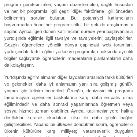
program gereksinimleri, yaşam düzenlemeleri, sağlık hususları
ve her bir programla ilgili çeşitli diğer faktörlerle ilgili önceden
belirlenmiş sorular bulunur. Bu, potansiyel katılımcıların
başvurmadan önce her programı etkili bir şekilde araştırmasını
sağlar. Ayrıca, geri dönen katılımcılar, sürece yeni başlayanlarla
yurtdışında eğitimle ilgili tavsiye ve tavsiyelerini paylaşabilirler.
Gezgin öğrencilere yönelik dünya çapındaki web forumları,
yurtdışındaki farklı eğitim yerleri ve programları hakkında ayrıntılı
bilgiler sağlayarak öğrencilerin maceralarını planlamalarını daha
da kolaylaştırır.
Yurtdışında eğitim almanın diğer faydaları arasında farklı kültürleri
ve gelenekleri daha iyi anlamanın yanı sıra gelişmiş günlük
yaşam için iletişim becerileri. Örneğin, denizaşırı bir programı
tamamlayan öğrenciler başkalarına karşı daha empatik olma
eğilimindedir ve daha sonraki yaşamlarında öğretmen veya
sosyal hizmet uzmanı olabilirler. Ayrıca, katılımcılar yerel halkla
dostluklar kurarak okudukları ülke ile daha güçlü bağlar
geliştirebilirler. Yabancı bir ülkeden döndükten sonra, öğrenciler o
ülkenin kültürüne karşı milliyetçi vatanseverlik duyguları