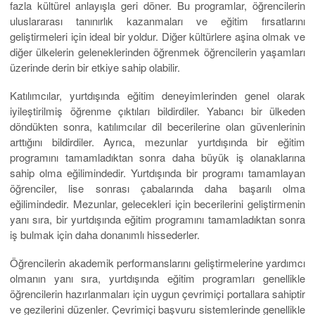
fazla kültürel anlayışla geri döner. Bu programlar, öğrencilerin
uluslararası tanınırlık kazanmaları ve eğitim fırsatlarını
geliştirmeleri için ideal bir yoldur. Diğer kültürlere aşina olmak ve
diğer ülkelerin geleneklerinden öğrenmek öğrencilerin yaşamları
üzerinde derin bir etkiye sahip olabilir.
Katılımcılar, yurtdışında eğitim deneyimlerinden genel olarak
iyileştirilmiş öğrenme çıktıları bildirdiler. Yabancı bir ülkeden
döndükten sonra, katılımcılar dil becerilerine olan güvenlerinin
arttığını bildirdiler. Ayrıca, mezunlar yurtdışında bir eğitim
programını tamamladıktan sonra daha büyük iş olanaklarına
sahip olma eğilimindedir. Yurtdışında bir programı tamamlayan
öğrenciler, lise sonrası çabalarında daha başarılı olma
eğilimindedir. Mezunlar, gelecekleri için becerilerini geliştirmenin
yanı sıra, bir yurtdışında eğitim programını tamamladıktan sonra
iş bulmak için daha donanımlı hissederler.
Öğrencilerin akademik performanslarını geliştirmelerine yardımcı
olmanın yanı sıra, yurtdışında eğitim programları genellikle
öğrencilerin hazırlanmaları için uygun çevrimiçi portallara sahiptir
ve gezilerini düzenler. Çevrimiçi başvuru sistemlerinde genellikle